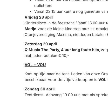
oplichten.
Vanaf 22.15 uur kunt u nog genieten van
Vrijdag 2
8
april
Kinderdisco in de feesttent. Vanaf 18.00 uur 
Marijn
voor de kleine kinderen muziek draaien
Oranjevereniging Maxima, niet leden betalen 
Zaterdag
29
april
Q Music The Party, 4 uur lang foute hits, z
or
niet leden betalen € 10,-
VOL = VOL!
Kom op tijd naar de tent. Leden van onze Or
beschikbaar voor de vrije verkoop en is
VOL 
Zondag
30 april
Tentdienst. Aanvang 19.00 uur, met als spreke