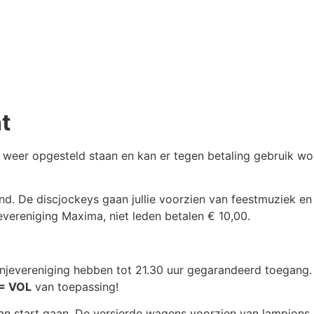
t
 weer opgesteld staan en kan er tegen betaling gebruik w
nd. De discjockeys gaan jullie voorzien van feestmuziek en
evereniging Maxima, niet leden betalen € 10,00.
anjevereniging hebben tot 21.30 uur gegarandeerd toegang.
= VOL
van toepassing!
van start gaan. De versierde wagens voorzien van lampions