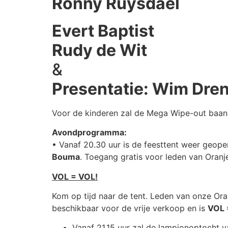
Ronny Ruysdael
Evert Baptist
Rudy de Wit
&
Presentatie: Wim Dren
Voor de kinderen zal de Mega Wipe-out baan
Avondprogramma:
• Vanaf 20.30 uur is de feesttent weer geope
Bouma
. Toegang gratis voor leden van Oranj
VOL = VOL!
Kom op tijd naar de tent. Leden van onze Or
beschikbaar voor de vrije verkoop en is
VOL 
Vanaf 21.15 uur zal de lampionoptocht 