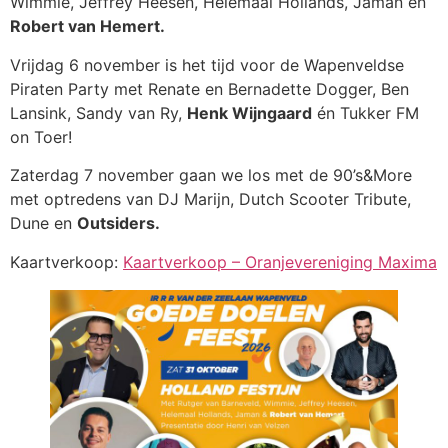
Wimmie, Jeffrey Heesen, Helemaal Hollands, Jaman en
Robert van Hemert.
Vrijdag 6 november is het tijd voor de Wapenveldse
Piraten Party met Renate en Bernadette Dogger, Ben
Lansink, Sandy van Ry,
Henk Wijngaard
én Tukker FM
on Toer!
Zaterdag 7 november gaan we los met de 90’s&More
met optredens van DJ Marijn, Dutch Scooter Tribute,
Dune en
Outsiders.
Kaartverkoop:
Kaartverkoop – Oranjevereniging Maxima